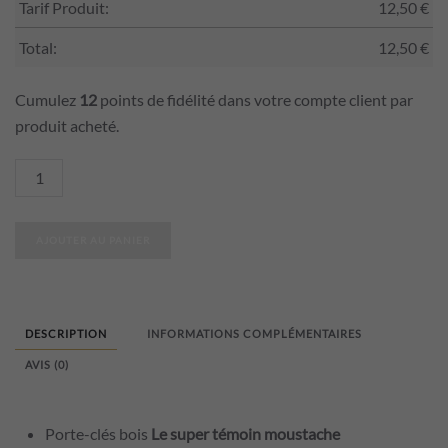
Tarif Produit:
12,50
€
Total:
12,50
€
Cumulez
12
points de fidélité dans votre compte client par
produit acheté.
quantité
de
Porte-
AJOUTER AU PANIER
clés
bois
Le
super
DESCRIPTION
INFORMATIONS COMPLÉMENTAIRES
témoin
AVIS (0)
moustache
Porte-clés bois
Le super témoin moustache