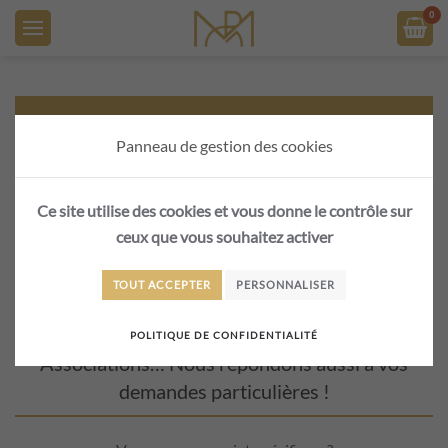
Skip to main content
JE NE TROUVE PAS MON BONHEUR ET JE
Panneau de gestion des cookies
SOUHAITE UN DEVIS SUR MESURE
Ce site utilise des cookies et vous donne le contrôle sur
ceux que vous souhaitez activer
Le sur-mesure c’est quoi ?
TOUT ACCEPTER
PERSONNALISER
Particuliers, Professionnels, Entreprises,
POLITIQUE DE CONFIDENTIALITÉ
Associations… Nous répondons aussi à vos
demandes particulières !