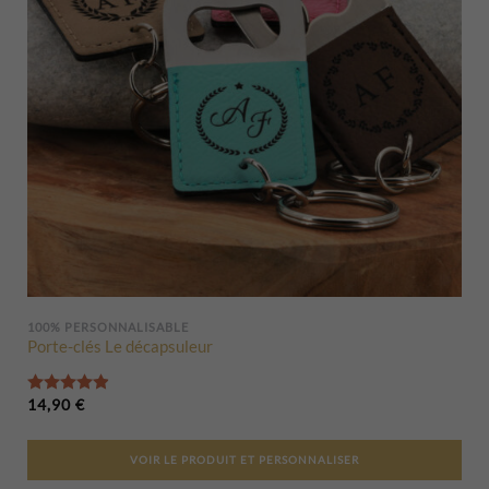
100% PERSONNALISABLE
Porte-clés Le décapsuleur
Note
4.95
sur 5
14,90
€
VOIR LE PRODUIT ET PERSONNALISER