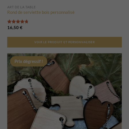
ART DE LA TABLE
Rond de serviette bois personnalisé
Note
4.75
sur 5
16,50
€
VOIR LE PRODUIT ET PERSONNALISER
Prix dégressif !