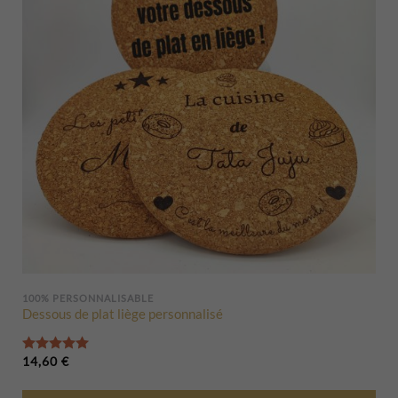
100% PERSONNALISABLE
Dessous de plat liège personnalisé
Note
5.00
sur 5
14,60
€