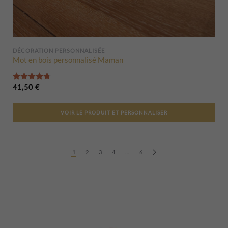
DÉCORATION PERSONNALISÉE
Mot en bois personnalisé Maman
Note
4.75
sur 5
41,50
€
VOIR LE PRODUIT ET PERSONNALISER
1
2
3
4
…
6