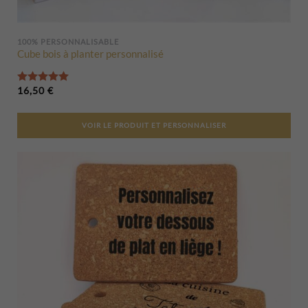
100% PERSONNALISABLE
Cube bois à planter personnalisé
Note
5.00
sur 5
16,50
€
VOIR LE PRODUIT ET PERSONNALISER