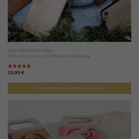
100% PERSONNALISABLE
Porte-clés bois Le 100% personnalisable
Note
4.94
sur 5
15,90
€
VOIR LE PRODUIT ET PERSONNALISER