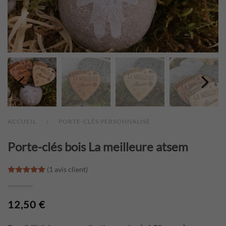
ACCUEIL
PORTE-CLÉS PERSONNALISÉ
Porte-clés bois La meilleure atsem
(
1
avis client)
Noté
1
5.00
sur 5 basé sur
notation client
12,50
€