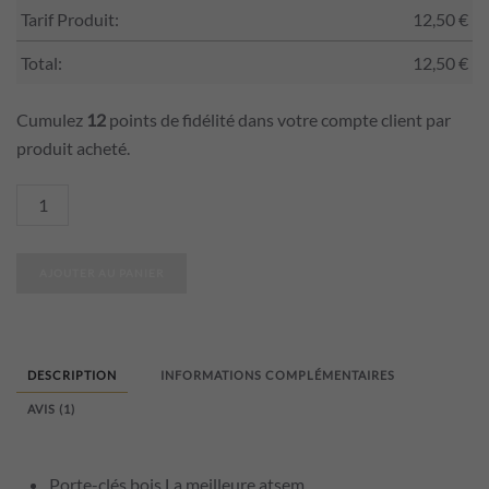
Tarif Produit:
12,50
€
Total:
12,50
€
Cumulez
12
points de fidélité dans votre compte client par
produit acheté.
quantité
de
Porte-
AJOUTER AU PANIER
clés
bois
La
meilleure
DESCRIPTION
INFORMATIONS COMPLÉMENTAIRES
atsem
AVIS (1)
Porte-clés bois La meilleure atsem