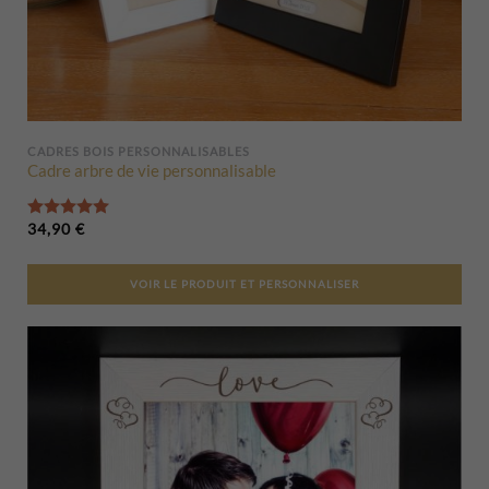
CADRES BOIS PERSONNALISABLES
Cadre arbre de vie personnalisable
Note
5.00
sur 5
34,90
€
VOIR LE PRODUIT ET PERSONNALISER