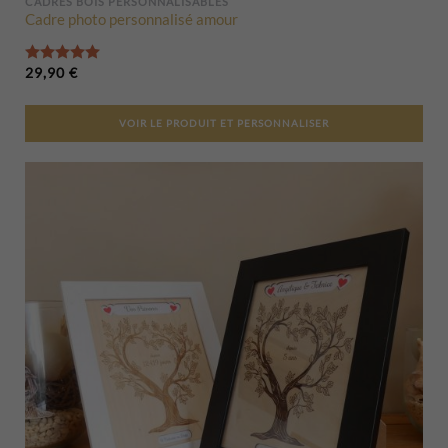
CADRES BOIS PERSONNALISABLES
Cadre photo personnalisé amour
Note
5.00
sur 5
29,90
€
VOIR LE PRODUIT ET PERSONNALISER