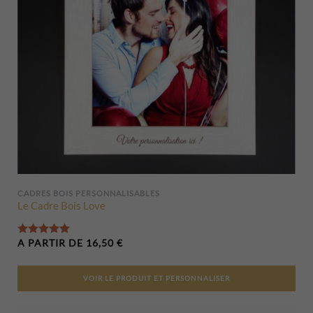
CADRES BOIS PERSONNALISABLES
Le Cadre Bois Love
Note
5.00
sur 5
A PARTIR DE
16,50
€
VOIR LE PRODUIT ET PERSONNALISER