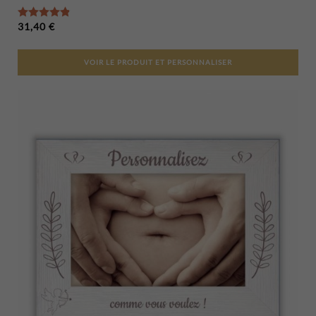
Note
4.89
sur 5
31,40
€
VOIR LE PRODUIT ET PERSONNALISER