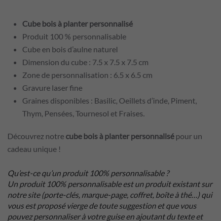
personnalisé
Cube bois à planter personnalisé
Produit 100 % personnalisable
Cube en bois d’aulne naturel
Dimension du cube : 7.5 x 7.5 x 7.5 cm
Zone de personnalisation : 6.5 x 6.5 cm
Gravure laser fine
Graines disponibles : Basilic, Oeillets d’inde, Piment,
Thym, Pensées, Tournesol et Fraises.
Découvrez notre
cube bois à planter personnalisé
pour un
cadeau unique !
Qu’est-ce qu’un produit 100% personnalisable ?
Un produit 100% personnalisable est un produit existant sur
notre site (porte-clés, marque-page, coffret, boîte à thé…) qui
vous est proposé vierge de toute suggestion et que vous
pouvez personnaliser à votre guise en ajoutant du texte et