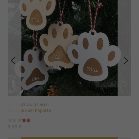
DÉCORATION DE NOËL
Déco de noël Papatte
Note
4.67
sur 5
9,90
€