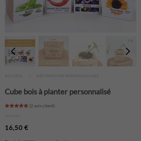
ACCUEIL
DÉCORATION PERSONNALISÉE
Cube bois à planter personnalisé
(
2
avis client)
Noté
2
5.00
sur 5 basé sur
notations client
16,50
€