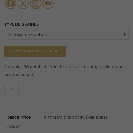
TYPE DE GRAINES
PERSONNALISER CE PRODUIT
Cumulez
16
points de fidélité dans votre compte client par
produit acheté.
quantité
de
Cube
bois
DESCRIPTION
INFORMATIONS COMPLÉMENTAIRES
à
planter
AVIS (2)