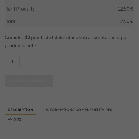
Tarif Produit:
12,50
€
Total:
12,50
€
Cumulez
12
points de fidélité dans votre compte client par
produit acheté.
quantité
de
Porte-
AJOUTER AU PANIER
clés
personnalisé
humoristique
Maîtresse
DESCRIPTION
INFORMATIONS COMPLÉMENTAIRES
AVIS (0)