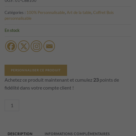
UGS :
01-CBB100
Catégories :
100% Personnalisable
,
Art de la table
,
Coffret Bois
personnalisable
En stock
PERSONNALISER CE PRODUIT
Achetez ce produit maintenant et cumulez
23
points de
fidélité dans votre compte client !
quantité
de
Coffret
bois
DESCRIPTION
INFORMATIONS COMPLÉMENTAIRES
bouteille