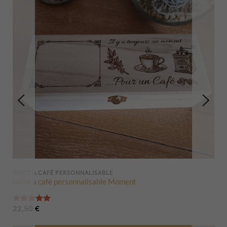
BOÎTE À CAFÉ PERSONNALISABLE
Boîte à café personnalisable Moment
Note
5.00
sur 5
22,50
€