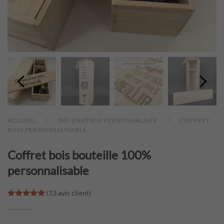
ACCUEIL
DÉCORATION PERSONNALISÉE
COFFRET
BOIS PERSONNALISABLE
Coffret bois bouteille 100%
personnalisable
(
13
avis client)
Noté
13
5.00
sur 5 basé sur
notations client