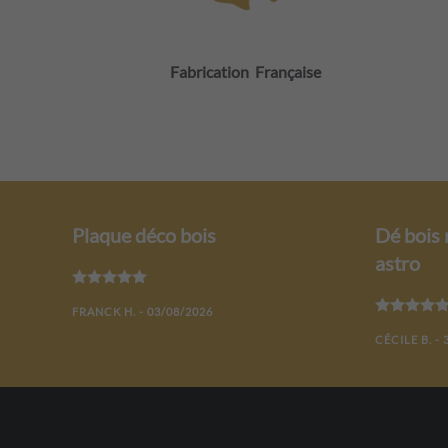
Fabrication Française
Plaque déco bois
Dé bois 
astro
Note
5
sur 5
FRANCK H. - 03/08/2026
CÉCILE B. - 