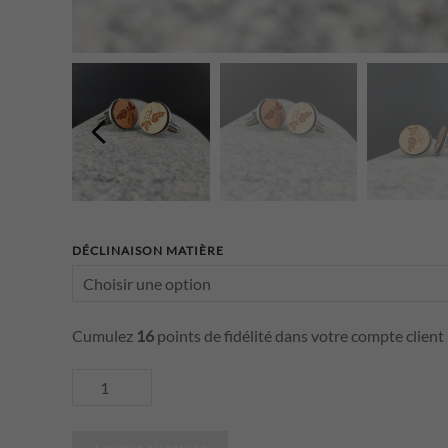
DÉCLINAISON MATIÈRE
Cumulez
16
points de fidélité dans votre compte client
quantité
de
Boutons