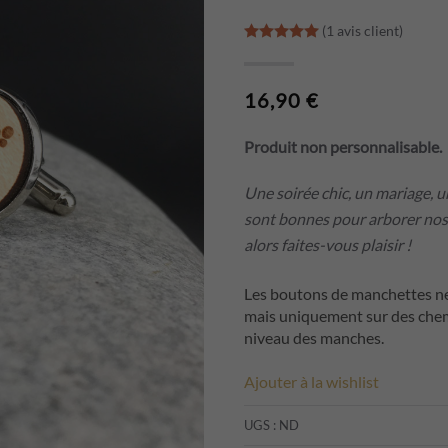
(
1
avis client)
Noté
1
5.00
sur 5 
16,90
€
Produit non personnalisable.
Une soirée chic, un mariage, 
sont bonnes pour arborer nos 
alors faites-vous plaisir !
Les boutons de manchettes ne 
mais uniquement sur des che
niveau des manches.
Ajouter à la wishlist
UGS :
ND