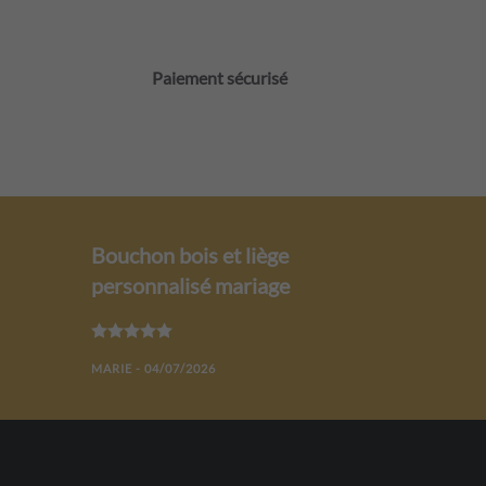
Paiement sécurisé
Bouchon bois et liège
personnalisé mariage
Note
5
sur 5
MARIE - 04/07/2026