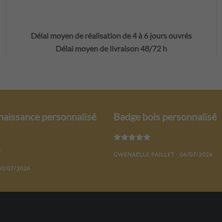
Délai moyen de réalisation de 4 à 6 jours ouvrés
Délai moyen de livraison 48/72 h
naissance personnalisé
Badge bois personnalisé
Note
5
sur 5
Note
5
sur 5
GWENAELLE PAILLET - 06/07/2026
30/07/2026