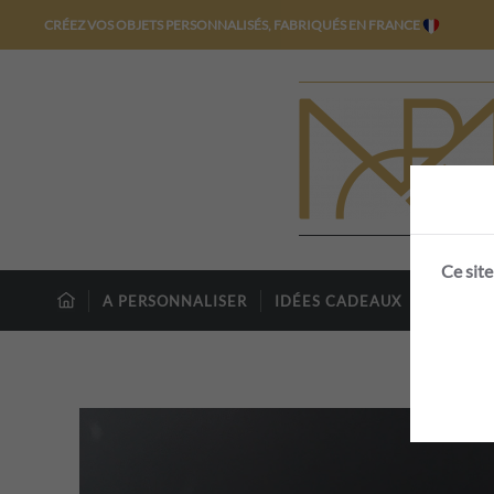
CRÉEZ VOS OBJETS PERSONNALISÉS, FABRIQUÉS EN FRANCE
Skip to main content
Ce site
A PERSONNALISER
IDÉES CADEAUX
100% P