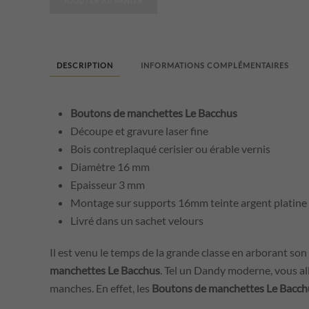
AJOUTER AU PANIER
de
manchettes
Le
Bacchus
DESCRIPTION
INFORMATIONS COMPLÉMENTAIRES
Boutons de manchettes Le Bacchus
Découpe et gravure laser fine
Bois contreplaqué cerisier ou érable vernis
Diamètre 16 mm
Epaisseur 3 mm
Montage sur supports 16mm teinte argent platine q
Livré dans un sachet velours
Il est venu le temps de la grande classe en arborant son
manchettes Le Bacchus
. Tel un Dandy moderne, vous all
manches. En effet, les
Boutons de manchettes Le Bacch