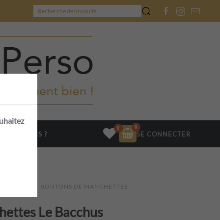
Recherche
pour :
ouhaitez
QUESTIONS ?
SE CONNECTER
OIRES
BOUTONS DE MANCHETTES
hettes Le Bacchus