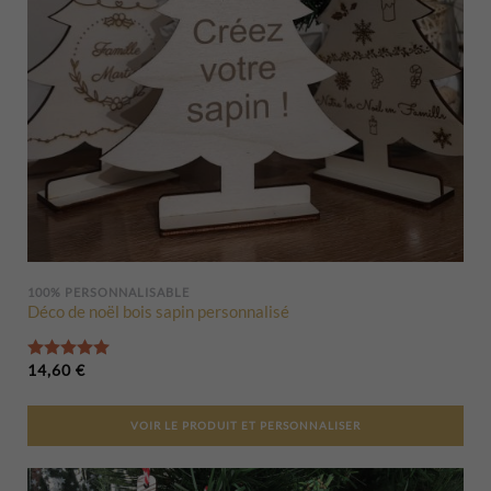
100% PERSONNALISABLE
Déco de noël bois sapin personnalisé
Note
5.00
sur 5
14,60
€
VOIR LE PRODUIT ET PERSONNALISER