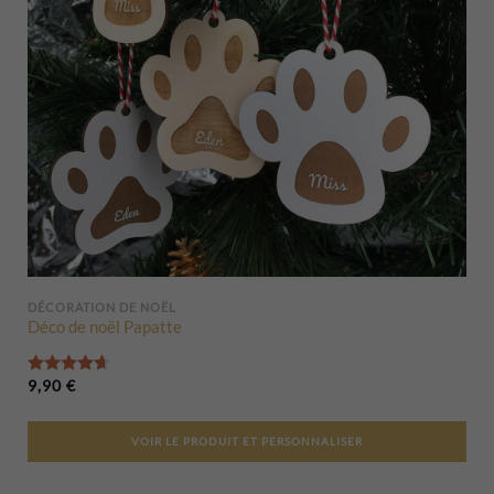
DÉCORATION DE NOËL
Déco de noël Papatte
Note
4.67
sur 5
9,90
€
VOIR LE PRODUIT ET PERSONNALISER