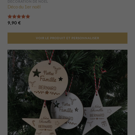
DÉCORATION DE NOËL
Déco du 1er noël
Note
5.00
sur 5
9,90
€
VOIR LE PRODUIT ET PERSONNALISER