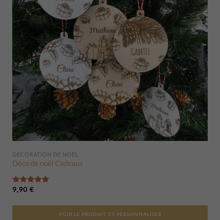
DÉCORATION DE NOËL
Déco de noël Cadeaux
Note
5.00
sur 5
9,90
€
VOIR LE PRODUIT ET PERSONNALISER