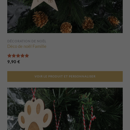
DÉCORATION DE NOËL
Déco de noël Famille
Note
5.00
sur 5
9,90
€
VOIR LE PRODUIT ET PERSONNALISER