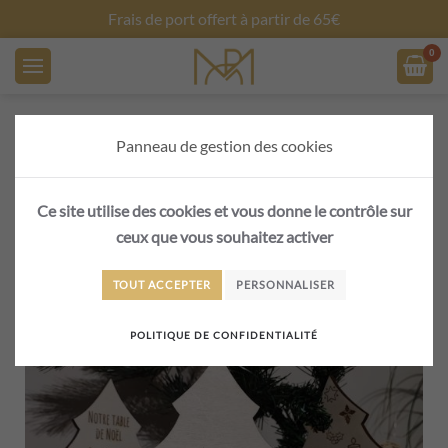
Créez vos objets personnalisés
Skip to main content
peuplier
Panneau de gestion des cookies
Trié
8 résultats affichés
du
Ce site utilise des cookies et vous donne le contrôle sur
plus
ceux que vous souhaitez activer
récent
au
plus
TOUT ACCEPTER
ancien
PERSONNALISER
POLITIQUE DE CONFIDENTIALITÉ